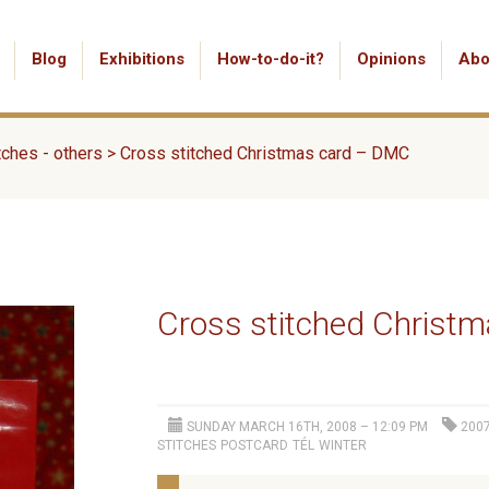
Blog
Exhibitions
How-to-do-it?
Opinions
Abo
tches - others
>
Cross stitched Christmas card – DMC
Cross stitched Christ
SUNDAY MARCH 16TH, 2008 – 12:09 PM
200
STITCHES
POSTCARD
TÉL
WINTER