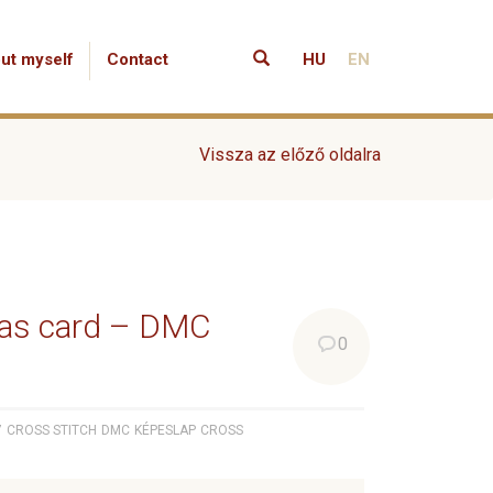
ut myself
Contact
HU
EN
Vissza az előző oldalra
mas card – DMC
0
7
CROSS STITCH
DMC
KÉPESLAP
CROSS