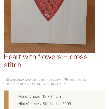
Heart with flowers – cross
stitch
SATURDAY MAY 9TH, 2009 – 05:39 PM
2009
CROSS
STITCH
FLOWER
CROSS STITCHES
RICO
VIRÁG
Méret: / size: 18 x 24 cm
Hímzés éve / Stitched in: 2009.