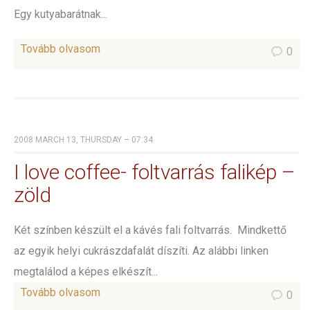
Egy kutyabarátnak...
Tovább olvasom
0
2008 MARCH 13, THURSDAY – 07:34
I love coffee- foltvarrás falikép –
zöld
Két színben készült el a kávés fali foltvarrás. Mindkettő
az egyik helyi cukrászdafalát díszíti. Az alábbi linken
megtalálod a képes elkészít...
Tovább olvasom
0