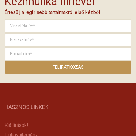
Kézimunka hírlevél
Értesülj a legfrisebb tartalmakról első kézből
HASZNOS LINKEK
Kiállítások!
Linkgyüjtemény