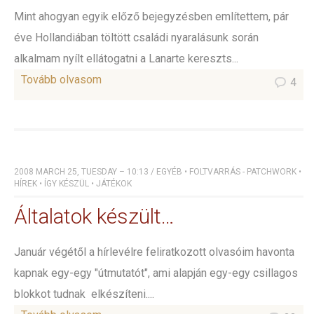
Mint ahogyan egyik előző bejegyzésben említettem, pár
éve Hollandiában töltött családi nyaralásunk során
alkalmam nyílt ellátogatni a Lanarte kereszts...
Tovább olvasom
4
2008 MARCH 25, TUESDAY – 10:13
/
EGYÉB
•
FOLTVARRÁS - PATCHWORK
•
HÍREK
•
ÍGY KÉSZÜL
•
JÁTÉKOK
Általatok készült…
Január végétől a hírlevélre feliratkozott olvasóim havonta
kapnak egy-egy "útmutatót", ami alapján egy-egy csillagos
blokkot tudnak elkészíteni....