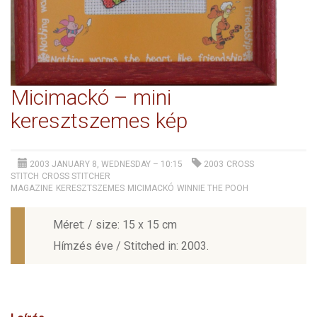
Micimackó – mini
keresztszemes kép
2003 JANUARY 8, WEDNESDAY – 10:15
2003
CROSS
STITCH
CROSS STITCHER
MAGAZINE
KERESZTSZEMES
MICIMACKÓ
WINNIE THE POOH
Méret: / size: 15 x 15 cm
Hímzés éve / Stitched in: 2003.