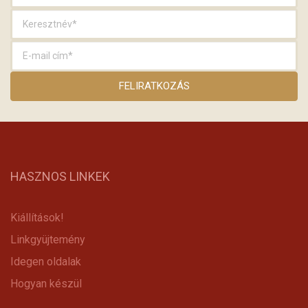
HASZNOS LINKEK
Kiállítások!
Linkgyüjtemény
Idegen oldalak
Hogyan készül