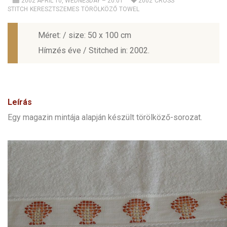
2002 APRIL 10, WEDNESDAY – 20:01
2002
CROSS
STITCH
KERESZTSZEMES
TÖRÖLKÖZŐ
TOWEL
Méret: / size: 50 x 100 cm
Hímzés éve / Stitched in: 2002.
Leírás
Egy magazin mintája alapján készült törölköző-sorozat.