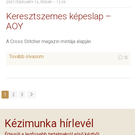
2007 FEBRUARY 16, FRIDAY – 12:09
Keresztszemes képeslap –
AOY
A Cross Stitcher magazin mintája alapján.
Tovább olvasom
0
1
2
3
Kézimunka hírlevél
Értesülj a legfrisebb tartalmakról első kézből