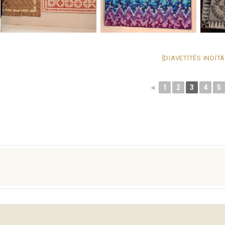
[DIAVETÍTÉS INDÍT
◄
1
2
3
4
5