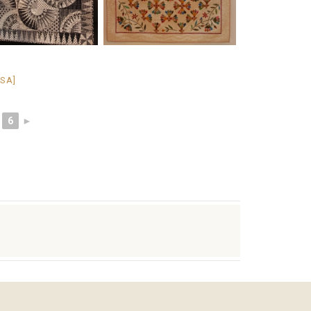
ÁSA]
6
►