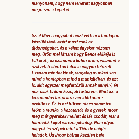
hiányoltam, hogy nem lehetett nagyobban
megnézni a képeket.
Szia! Mivel nagyjából részt vettem a honlapod
készülésénél ezért most csak az
újdonságokat, és a véleményeket néztem
meg. Örömmel láttam hogy Bence előkéje is
felkerült, ez számomra külön öröm, valamint a
szalvétatechnikás tálca is nagyon tetszett.
Üzenem mindenkinek, rengeteg munkád van
mind a honlapban mind a munkáidban, és azt
is, akit egyszer megfertőzöl annak annyi:-) én
már csak tudom közéjük tartozom. Mint azt a
közmondás tartja arra van időd amire
szakítasz. Én is azt hittem nincs semmire
időm a munka, a hazatartás és a gyerek, most
meg már gyerekek mellett és lás csodát, már a
harmadik képet varrom jelenleg. Nem olyan
nagyok és szépek mint a Tiéd de mégis
haladok. Úgyhogy bátran kezdjen bele