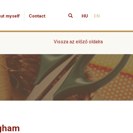
ut myself
Contact
HU
EN
Vissza az előző oldalra
ngham