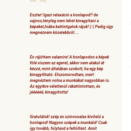
Eszter! Igazi relaxáció a honlapod!! de
sajnos,tényleg nem lehet kinagyítani a
képeket,hiába kattintgatok rájuk!:(:( Pedig úgy
megnézném közelebbről....
Én rájöttem valamire! A honlapodon a képek
fölé viszem az egeret, akkor nem alakul át
kézzé, mint általában szokott, ha egy kép
kinagyítható. Elszomorodtam, mert
megnéztem volna a munkákat nagyobban is.
Az egyikre véletlenül rákattintottam, és
jéééééé, kinagyította!
Gratulálok! szép és színvonalas kivitelű a
honlapod! Nagyon szépek a munkáid! Csak
igy tovább, folytasd a feltöltést. Amit