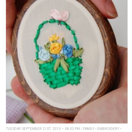
TUESDAY SEPTEMBER 21ST, 2010 – 08:03 PM
/
FAMILY
•
EMBROIDERY
•