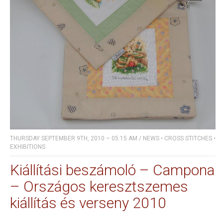
THURSDAY SEPTEMBER 9TH, 2010 – 05:15 AM
/
NEWS
•
CROSS STITCHES
•
EXHIBITIONS
Kiállítási beszámoló – Campona
– Országos keresztszemes
kiállítás és verseny 2010