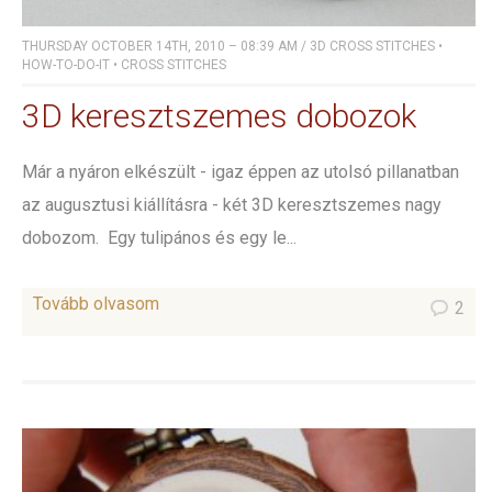
THURSDAY OCTOBER 14TH, 2010 – 08:39 AM
/
3D CROSS STITCHES
•
HOW-TO-DO-IT
•
CROSS STITCHES
3D keresztszemes dobozok
Már a nyáron elkészült - igaz éppen az utolsó pillanatban
az augusztusi kiállításra - két 3D keresztszemes nagy
dobozom. Egy tulipános és egy le...
Tovább olvasom
2