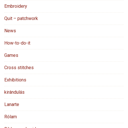
Embroidery
Quit – patchwork
News
How-to-do-it
Games
Cross stitches
Exhibitions
kirándulás
Lanarte
Rólam