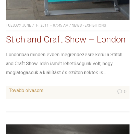
TUESDAY JUNE 7TH, 2011 – 07:45 AM
/
NEWS
•
EXHIBITIONS
Stich and Craft Show – London
Londonban minden évben megrendezésre kerül a Stitch
and Craft Show. Idén ismét lehetőségünk volt, hogy
meglátogassuk a kiállítást és ezúton nektek is...
Tovább olvasom
0