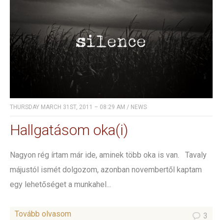
THURSDAY MARCH 31ST, 2011 – 08:29 AM
/
NEWS
Hallgatásom oka(i)
Nagyon rég írtam már ide, aminek több oka is van. Tavaly
májustól ismét dolgozom, azonban novembertől kaptam
egy lehetőséget a munkahel...
Tovább olvasom
3