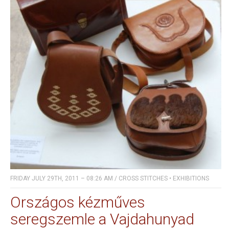
FRIDAY JULY 29TH, 2011 – 08:26 AM
/
CROSS STITCHES
•
EXHIBITIONS
Országos kézműves
seregszemle a Vajdahunyad