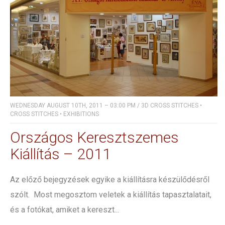
WEDNESDAY AUGUST 10TH, 2011 – 03:00 PM
/
3D CROSS STITCHES
•
CROSS STITCHES
•
EXHIBITIONS
Országos Keresztszemes
Kiállítás – 2011
Az előző bejegyzések egyike a kiállításra készülődésről
szólt. Most megosztom veletek a kiállítás tapasztalatait,
és a fotókat, amiket a kereszt...