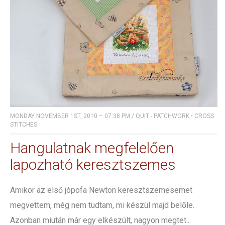
MONDAY NOVEMBER 1ST, 2010 – 07:38 PM
/
QUIT - PATCHWORK
•
CROSS
STITCHES
Hangulatnak megfelelően
lapozható keresztszemes
Amikor az első jópofa Newton keresztszemesemet
megvettem, még nem tudtam, mi készül majd belőle.
Azonban miután már egy elkészült, nagyon megtet...