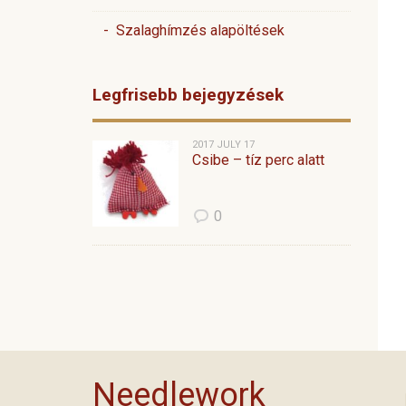
- Szalaghímzés alapöltések
Legfrisebb bejegyzések
2017 JULY 17
Csibe – tíz perc alatt
0
Needlework