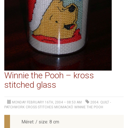
Winnie the Pooh – kross
stitched glass
MONDAY FEBRUARY 16TH, 2004 – 08:53 AM
2004.
QUILT -
PATCHWORK
CROSS STITCHES
MICIMACKÓ
WINNIE THE POOH
Méret: / size: 8 cm