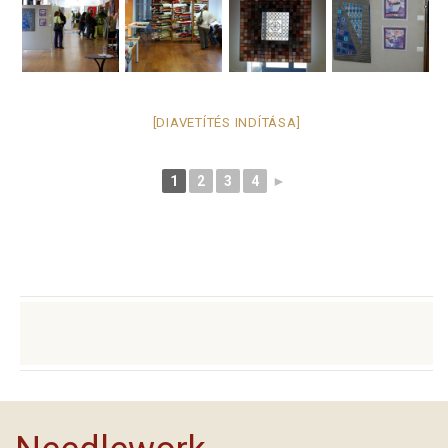
[DIAVETÍTÉS INDÍTÁSA]
1
2
3
4
►