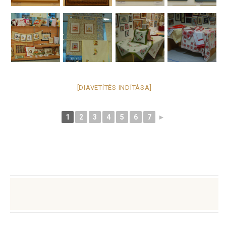
[DIAVETÍTÉS INDÍTÁSA]
1
2
3
4
5
6
7
►