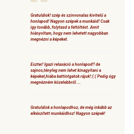
Gratulálok! szép és színvonalas kivitelű a
honlapod! Nagyon szépek a munkáid! Csak
igy tovább, folytasd a feltöltést. Amit
hiányoltam, hogy nem lehetett nagyobban
megnézni a képeket.
Eszter! Igazi relaxáció a honlapod!! de
sajnos,tényleg nem lehet kinagyítani a
képeket,hiába kattintgatok rájuk!:(:( Pedig úgy
megnézném közelebbről....
Gratulálok a honlapodhoz, de még inkább az
elkészített munkáidhoz! Nagyon szépek!