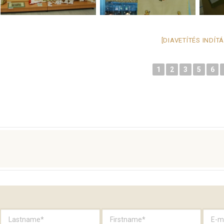
[DIAVETÍTÉS INDÍT
1
2
3
5
6