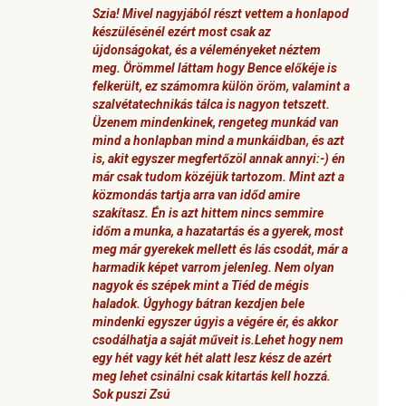
Szia! Mivel nagyjából részt vettem a honlapod
készülésénél ezért most csak az
újdonságokat, és a véleményeket néztem
meg. Örömmel láttam hogy Bence előkéje is
felkerült, ez számomra külön öröm, valamint a
szalvétatechnikás tálca is nagyon tetszett.
Üzenem mindenkinek, rengeteg munkád van
mind a honlapban mind a munkáidban, és azt
is, akit egyszer megfertőzöl annak annyi:-) én
már csak tudom közéjük tartozom. Mint azt a
közmondás tartja arra van időd amire
szakítasz. Én is azt hittem nincs semmire
időm a munka, a hazatartás és a gyerek, most
meg már gyerekek mellett és lás csodát, már a
harmadik képet varrom jelenleg. Nem olyan
nagyok és szépek mint a Tiéd de mégis
haladok. Úgyhogy bátran kezdjen bele
mindenki egyszer úgyis a végére ér, és akkor
csodálhatja a saját műveit is.Lehet hogy nem
egy hét vagy két hét alatt lesz kész de azért
meg lehet csinálni csak kitartás kell hozzá.
Sok puszi Zsú