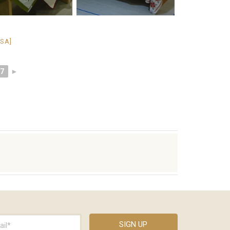
ÁSA]
7
►