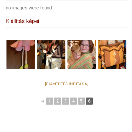
no images were found
Kiállítás képei
[DIAVETÍTÉS INDÍTÁSA]
◄
1
2
3
4
5
6