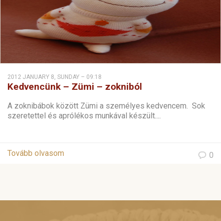
2012 JANUARY 8, SUNDAY – 09:18
Kedvencünk – Zümi – zokniból
A zoknibábok között Zümi a személyes kedvencem. Sok
szeretettel és aprólékos munkával készült....
Tovább olvasom
0