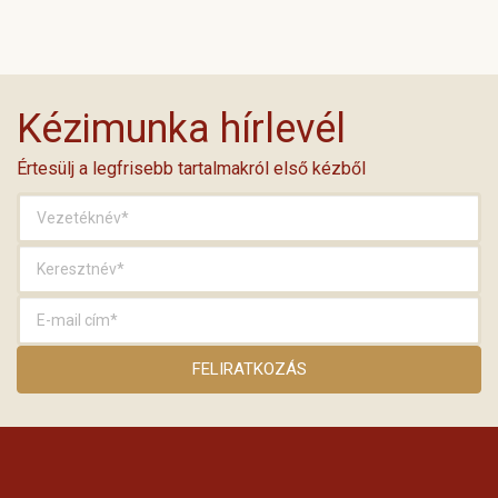
Kézimunka hírlevél
Értesülj a legfrisebb tartalmakról első kézből