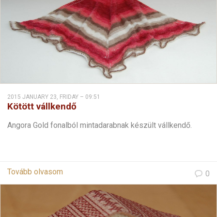
2015 JANUARY 23, FRIDAY – 09:51
Kötött vállkendő
Angora Gold fonalból mintadarabnak készült vállkendő.
Tovább olvasom
0