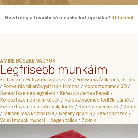
Nézd meg a további kézimunka kategóriákat!
Itt találod
AMIRE BÜSZKE VAGYOK
Legfrisebb munkáim
Foltvarrás
/
Foltvarrás apróságok
/
Foltvarrás faliképek, terítők
/
Foltvarrás takarók, párnák
/
Hímzés
/
Keresztszemes 3D
/
Keresztszemes egyebek
/
Keresztszemes képek
/
Keresztszemes mini képek
/
Keresztszemes terítők, párnák
/
Keresztszemes törölközők, törlők
/
Keresztszemesek
/
Kötés
/
Minden más kézimunka
/
Néhány gobelin
/
Szalaghímzés
/
Valaki mások munkái - idegen tollak
/
Zoknik