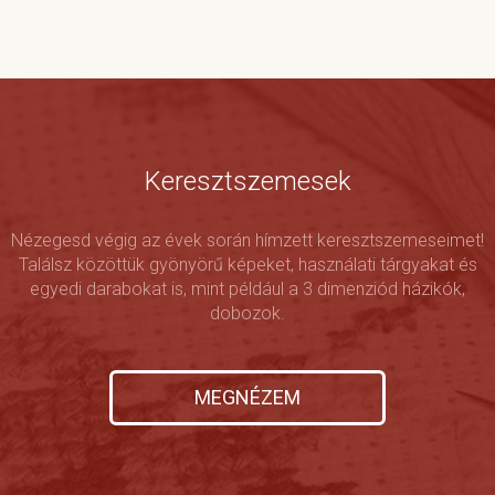
Keresztszemesek
Nézegesd végig az évek során hímzett keresztszemeseimet!
Találsz közöttük gyönyörű képeket, használati tárgyakat és
egyedi darabokat is, mint például a 3 dimenziód házikók,
dobozok.
MEGNÉZEM