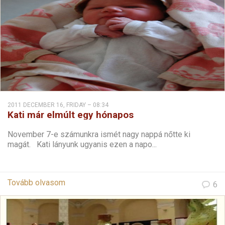
2011 DECEMBER 16, FRIDAY – 08:34
Kati már elmúlt egy hónapos
November 7-e számunkra ismét nagy nappá nőtte ki
magát. Kati lányunk ugyanis ezen a napo...
Tovább olvasom
6