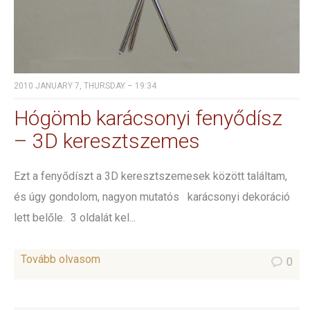
2010 JANUARY 7, THURSDAY – 19:34
Hógömb karácsonyi fenyődísz
– 3D keresztszemes
Ezt a fenyődíszt a 3D keresztszemesek között találtam,
és úgy gondolom, nagyon mutatós karácsonyi dekoráció
lett belőle. 3 oldalát kel...
Tovább olvasom
0