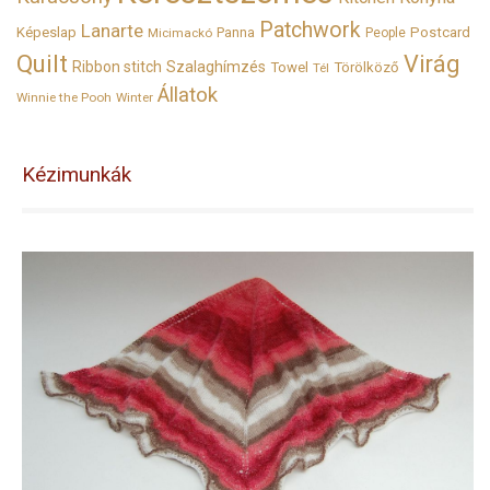
Patchwork
Lanarte
Képeslap
Panna
Postcard
Micimackó
People
Quilt
Virág
Ribbon stitch
Szalaghímzés
Towel
Törölköző
Tél
Állatok
Winnie the Pooh
Winter
Kézimunkák