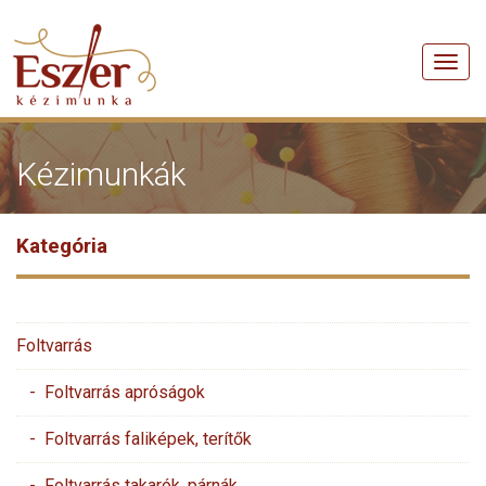
Men
Kézimunkák
Kategória
Foltvarrás
- Foltvarrás apróságok
- Foltvarrás faliképek, terítők
- Foltvarrás takarók, párnák