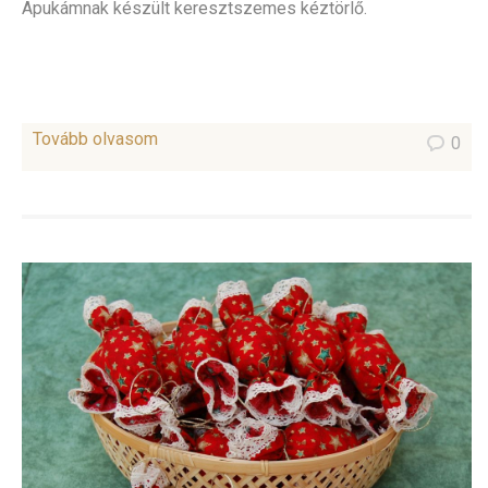
Apukámnak készült keresztszemes kéztörlő.
Tovább olvasom
0