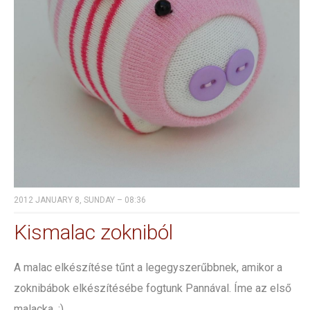
2012 JANUARY 8, SUNDAY – 08:36
Kismalac zokniból
A malac elkészítése tűnt a legegyszerűbbnek, amikor a
zoknibábok elkészítésébe fogtunk Pannával. Íme az első
malacka. :)