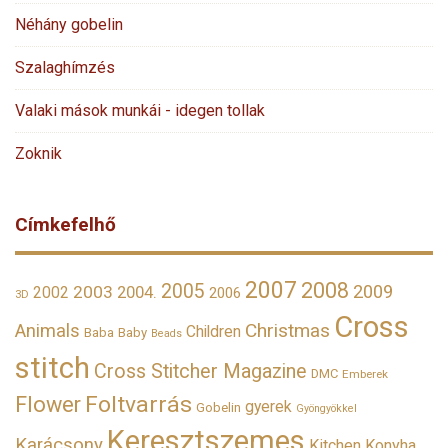
Néhány gobelin
Szalaghímzés
Valaki mások munkái - idegen tollak
Zoknik
Címkefelhő
2007
2008
2005
2009
2003
2002
2004.
2006
3D
Cross
Christmas
Animals
Children
Baba
Baby
Beads
stitch
Cross Stitcher Magazine
DMC
Emberek
Foltvarrás
Flower
gyerek
Gobelin
Gyöngyökkel
Keresztszemes
Karácsony
Kitchen
Konyha