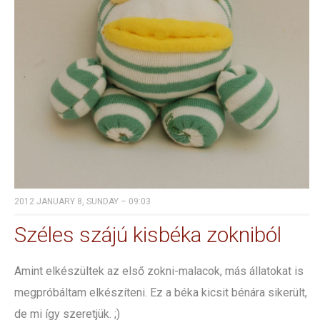
2012 JANUARY 8, SUNDAY – 09:03
Széles szájú kisbéka zokniból
Amint elkészültek az első zokni-malacok, más állatokat is
megpróbáltam elkészíteni. Ez a béka kicsit bénára sikerült,
de mi így szeretjük. ;)