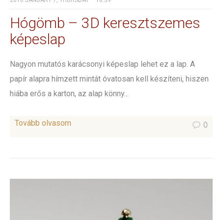
2010 JANUARY 7, THURSDAY – 18:59
Hógömb – 3D keresztszemes
képeslap
Nagyon mutatós karácsonyi képeslap lehet ez a lap. A
papír alapra hímzett mintát óvatosan kell készíteni, hiszen
hiába erős a karton, az alap könny...
Tovább olvasom
0