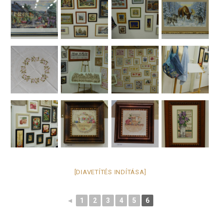
[DIAVETÍTÉS INDÍTÁSA]
◄
1
2
3
4
5
6