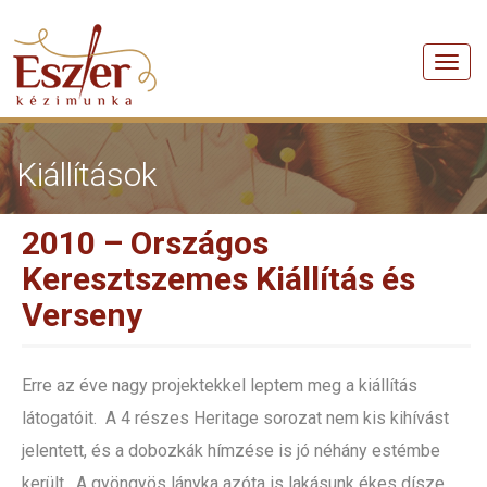
Men
Kiállítások
2010 – Országos
Keresztszemes Kiállítás és
Verseny
Erre az éve nagy projektekkel leptem meg a kiállítás
látogatóit. A 4 részes Heritage sorozat nem kis kihívást
jelentett, és a dobozkák hímzése is jó néhány estémbe
került. A gyöngyös lányka azóta is lakásunk ékes dísze.