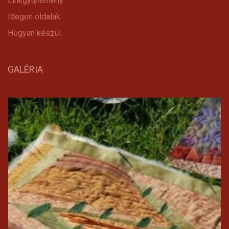
Linkgyüjtemény
Idegen oldalak
Hogyan készül
GALÉRIA