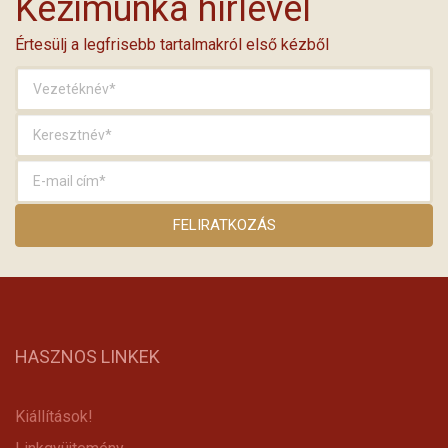
Kézimunka hírlevél
Értesülj a legfrisebb tartalmakról első kézből
HASZNOS LINKEK
Kiállítások!