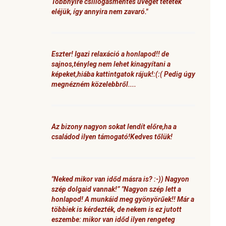
Többnyire csillogásmentes üveget tetetek
eléjük, így annyira nem zavaró."
Eszter! Igazi relaxáció a honlapod!! de
sajnos,tényleg nem lehet kinagyítani a
képeket,hiába kattintgatok rájuk!:(:( Pedig úgy
megnézném közelebbről....
Az bizony nagyon sokat lendít előre,ha a
családod ilyen támogató!Kedves tőlük!
"Neked mikor van időd másra is? :-)) Nagyon
szép dolgaid vannak!” "Nagyon szép lett a
honlapod! A munkáid meg gyönyörűek!! Már a
többiek is kérdezték, de nekem is ez jutott
eszembe: mikor van időd ilyen rengeteg