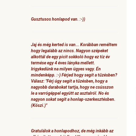
Gusztusos honlapod van. :-))
Jaj és még kerted is van... Korábban reméltem
hogy legalább az nincs. Nagyon szépeket
alkottál de egy picit sokkoló hogy ez tíz év
termése egy 4 éves lányka mellett.
Irigykedünk na milyen ügyes vagy. Én
mindenképp. :-) Férjed hogy segít a tűzésben?
Válasz: "Férj úgy segít a tűzésben, hogy a
nagyobb darabokat tartja, hogy ne csússzon
le a varrógéppel együtt az asztalról. No és
nagyon sokat segít a honlap-szerkesztésben.
(Köszi.)"
Gratulálok a honlapodhoz, de még inkább az