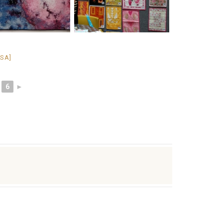
ÁSA]
6
►