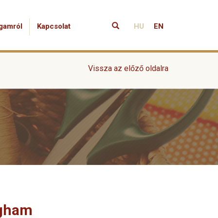
gamról
Kapcsolat
HU
EN
Vissza az előző oldalra
ngham