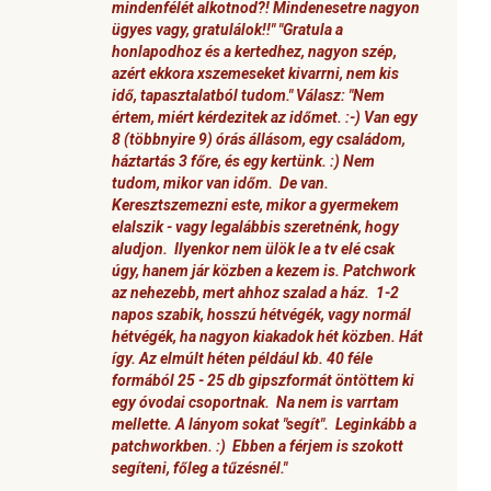
mindenfélét alkotnod?! Mindenesetre nagyon
ügyes vagy, gratulálok!!" "Gratula a
honlapodhoz és a kertedhez, nagyon szép,
azért ekkora xszemeseket kivarrni, nem kis
idő, tapasztalatból tudom." Válasz: "Nem
értem, miért kérdezitek az időmet. :-) Van egy
8 (többnyire 9) órás állásom, egy családom,
háztartás 3 főre, és egy kertünk. :) Nem
tudom, mikor van időm. De van.
Keresztszemezni este, mikor a gyermekem
elalszik - vagy legalábbis szeretnénk, hogy
aludjon. Ilyenkor nem ülök le a tv elé csak
úgy, hanem jár közben a kezem is. Patchwork
az nehezebb, mert ahhoz szalad a ház. 1-2
napos szabik, hosszú hétvégék, vagy normál
hétvégék, ha nagyon kiakadok hét közben. Hát
így. Az elmúlt héten például kb. 40 féle
formából 25 - 25 db gipszformát öntöttem ki
egy óvodai csoportnak. Na nem is varrtam
mellette. A lányom sokat "segít". Leginkább a
patchworkben. :) Ebben a férjem is szokott
segíteni, főleg a tűzésnél."