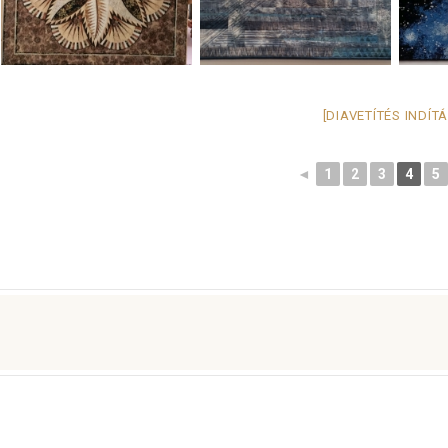
[DIAVETÍTÉS INDÍT
◄
1
2
3
4
5