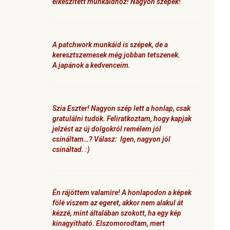
elkészített munkáidhoz! Nagyon szépek!
A patchwork munkáid is szépek, de a
keresztszemesek még jobban tetszenek.
A japánok a kedvenceim.
Szia Eszter! Nagyon szép lett a honlap, csak
gratulálni tudok. Feliratkoztam, hogy kapjak
jelzést az új dolgokról remélem jól
csináltam…? Válasz: Igen, nagyon jól
csináltad. :)
Én rájöttem valamire! A honlapodon a képek
fölé viszem az egeret, akkor nem alakul át
kézzé, mint általában szokott, ha egy kép
kinagyítható. Elszomorodtam, mert