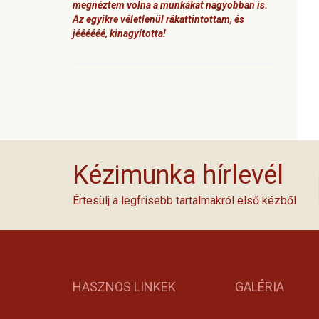
megnéztem volna a munkákat nagyobban is.
Az egyikre véletlenül rákattintottam, és
jéééééé, kinagyította!
Kézimunka hírlevél
Értesülj a legfrisebb tartalmakról első kézből
HASZNOS LINKEK
GALÉRIA