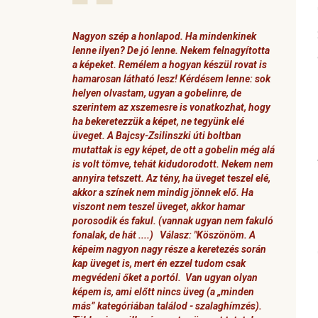
Nagyon szép a honlapod. Ha mindenkinek
lenne ilyen? De jó lenne. Nekem felnagyította
a képeket. Remélem a hogyan készül rovat is
hamarosan látható lesz! Kérdésem lenne: sok
helyen olvastam, ugyan a gobelinre, de
szerintem az xszemesre is vonatkozhat, hogy
ha bekeretezzük a képet, ne tegyünk elé
üveget. A Bajcsy-Zsilinszki úti boltban
mutattak is egy képet, de ott a gobelin még alá
is volt tömve, tehát kidudorodott. Nekem nem
annyira tetszett. Az tény, ha üveget teszel elé,
akkor a színek nem mindig jönnek elő. Ha
viszont nem teszel üveget, akkor hamar
porosodik és fakul. (vannak ugyan nem fakuló
fonalak, de hát ....) Válasz: "Köszönöm. A
képeim nagyon nagy része a keretezés során
kap üveget is, mert én ezzel tudom csak
megvédeni őket a portól. Van ugyan olyan
képem is, ami előtt nincs üveg (a „minden
más” kategóriában találod - szalaghímzés).