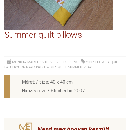
Summer quilt pillows
MONDAY MARCH 12TH, 2007 – 06:59 PM
2007
FLOWER
QUILT -
PATCHWORK
NYÁR
PATCHWORK
QUILT
SUMMER
VIRÁG
Méret: / size: 40 x 40 cm
Hímzés éve / Stitched in: 2007.
Nézd meg hogyan készült