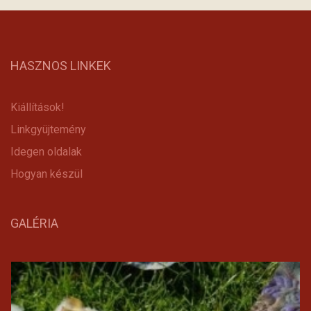
HASZNOS LINKEK
Kiállítások!
Linkgyüjtemény
Idegen oldalak
Hogyan készül
GALÉRIA