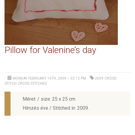
Pillow for Valenine’s day
MONDAY FEBRUARY 16TH, 2009 – 02:12 PM
2009
CROSS
STITCH
CROSS STITCHES
Méret: / size: 25 x 25 cm
Hímzés éve / Stitched in: 2009.