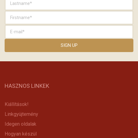
HASZNOS LINKEK
Kiállítások!
Linkgyüjtemény
Idegen oldalak
Hogyan készül