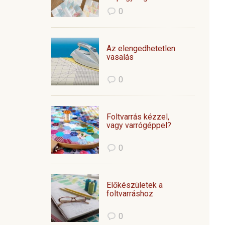
0
Az elengedhetetlen
vasalás
0
Foltvarrás kézzel,
vagy varrógéppel?
0
Előkészületek a
foltvarráshoz
0