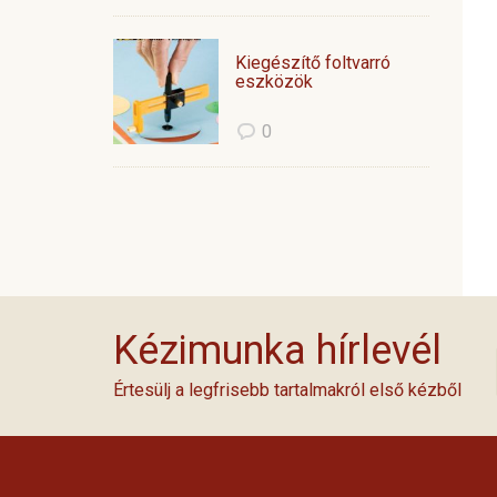
Kiegészítő foltvarró
eszközök
0
Kézimunka hírlevél
Értesülj a legfrisebb tartalmakról első kézből