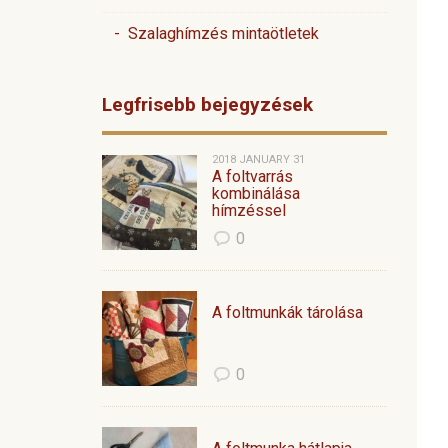
- Szalaghímzés mintaötletek
Legfrisebb bejegyzések
2018 JANUARY 31
A foltvarrás
kombinálása
hímzéssel
0
A foltmunkák tárolása
0