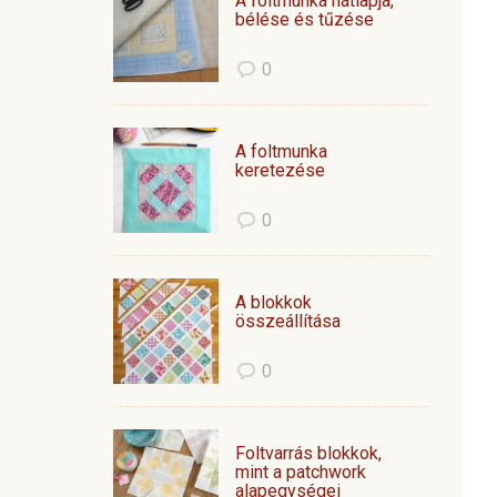
A foltmunka hátlapja,
bélése és tűzése
0
A foltmunka
keretezése
0
A blokkok
összeállítása
0
Foltvarrás blokkok,
mint a patchwork
alapegységei