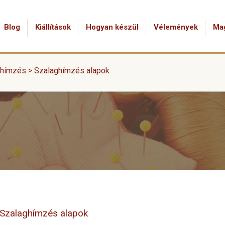
Blog
Kiállítások
Hogyan készül
Vélemények
Ma
ghímzés
>
Szalaghímzés alapok
Szalaghímzés alapok