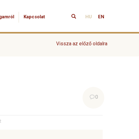
gamról
Kapcsolat
HU
EN
Vissza az előző oldalra
0
2