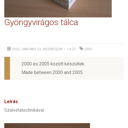
Gyöngyvirágos tálca
2002 JANUARY 23, WEDNESDAY – 14:23
2002
2000 és 2005 között készültek.
Made between 2000 and 2005.
Leírás
Szalvétatechnikával