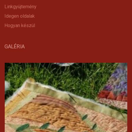
Linkgyüjtemény
Idegen oldalak
Hogyan készül
GALÉRIA