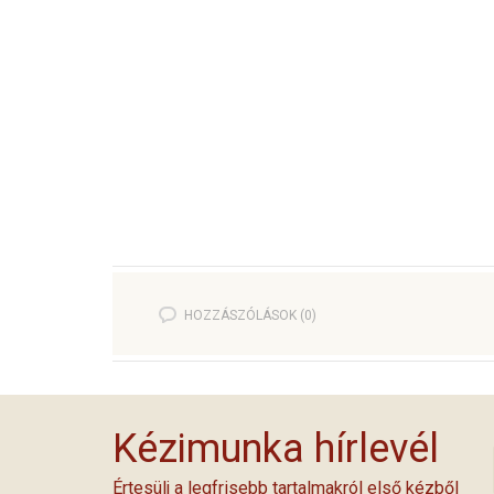
HOZZÁSZÓLÁSOK (0)
Kézimunka hírlevél
Értesülj a legfrisebb tartalmakról első kézből