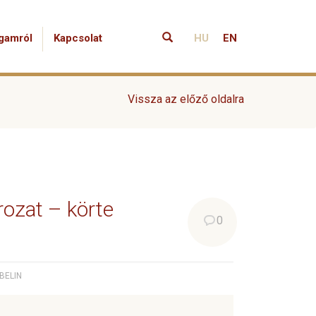
gamról
Kapcsolat
HU
EN
Vissza az előző oldalra
ozat – körte
0
BELIN