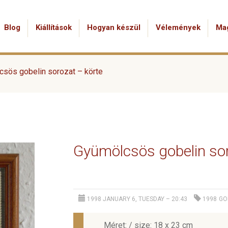
Blog
Kiállítások
Hogyan készül
Vélemények
Ma
sös gobelin sorozat – körte
Gyümölcsös gobelin sor
1998 JANUARY 6, TUESDAY – 20:43
1998
GO
Méret: / size: 18 x 23 cm