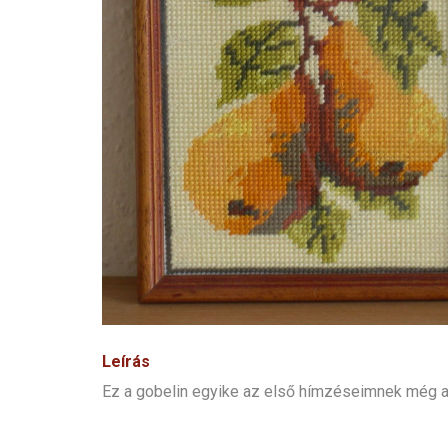
Leírás
Ez a gobelin egyike az első hímzéseimnek még a f