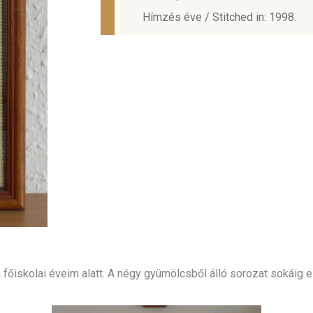
Hímzés éve / Stitched in: 1998.
őiskolai éveim alatt. A négy gyümölcsből álló sorozat sokáig e