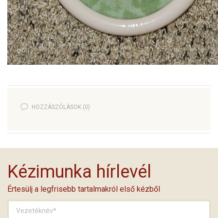
HOZZÁSZÓLÁSOK (0)
Kézimunka hírlevél
Értesülj a legfrisebb tartalmakról első kézből