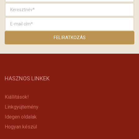
HASZNOS LINKEK
Kiállítások!
Linkgyüjtemény
Idegen oldalak
Hogyan készül