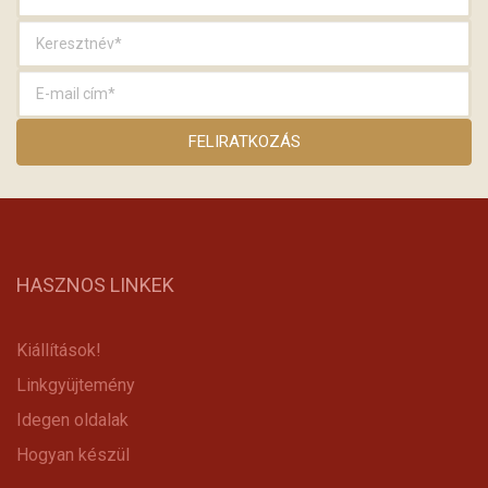
HASZNOS LINKEK
Kiállítások!
Linkgyüjtemény
Idegen oldalak
Hogyan készül