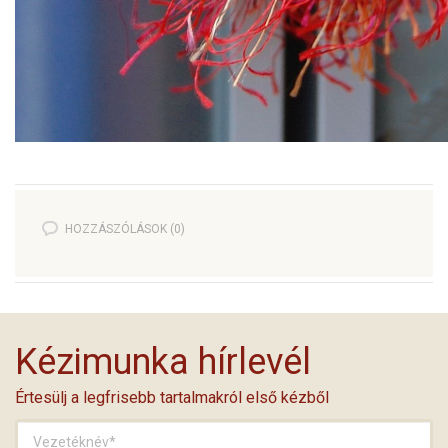
HOZZÁSZÓLÁSOK (0)
Kézimunka hírlevél
Értesülj a legfrisebb tartalmakról első kézből