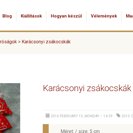
Blog
Kiállítások
Hogyan készül
Vélemények
Ma
próságok
>
Karácsonyi zsákocskák
Karácsonyi zsákocskák
2010 FEBRUARY 15, MONDAY – 14:39
2010
Méret: / size: 5 cm