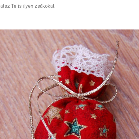
atsz Te is ilyen zsákokat: