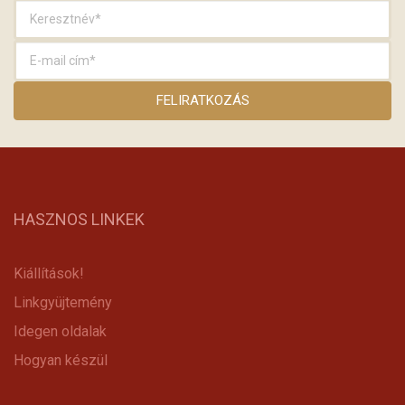
HASZNOS LINKEK
Kiállítások!
Linkgyüjtemény
Idegen oldalak
Hogyan készül