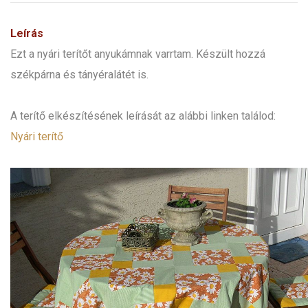
Leírás
Ezt a nyári terítőt anyukámnak varrtam. Készült hozzá
székpárna és tányéralátét is.
A terítő elkészítésének leírását az alábbi linken találod:
Nyári terítő