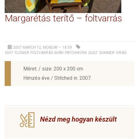
Margarétás terítő – foltvarrás
2007 MARCH 12, MONDAY – 18:59
2007
FLOWER
FOLTVARRÁS
NYÁR
PATCHWORK
QUILT
SUMMER
VIRÁG
Méret: / size: 200 x 200 cm
Hímzés éve / Stitched in: 2007.
Nézd meg hogyan készült