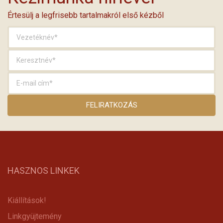
Értesülj a legfrisebb tartalmakról első kézből
HASZNOS LINKEK
Kiállítások!
Linkgyüjtemény