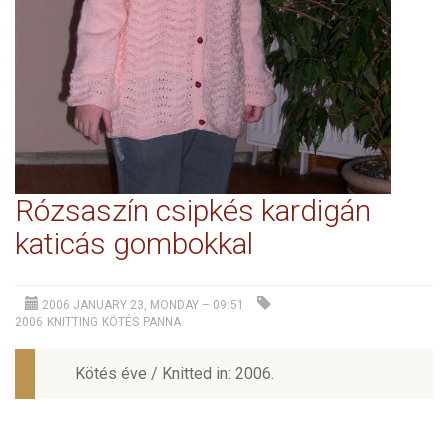
Rózsaszín csipkés kardigán
katicás gombokkal
2006 JANUARY 23, MONDAY – 09:51
2006
KNITTING
KÖTÉS
PANNA
Kötés éve / Knitted in: 2006.