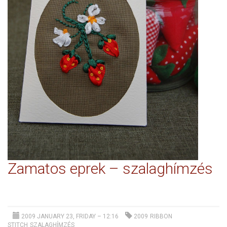
Zamatos eprek – szalaghímzés
2009 JANUARY 23, FRIDAY – 12:16
2009
RIBBON
STITCH
SZALAGHÍMZÉS