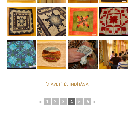
[DIAVETÍTÉS INDÍTÁSA]
◄
1
2
3
4
5
6
►