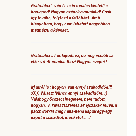
Gratulálok! szép és színvonalas kivitelű a
honlapod! Nagyon szépek a munkáid! Csak
igy tovább, folytasd a feltöltést. Amit
hiányoltam, hogy nem lehetett nagyobban
megnézni a képeket.
Gratulálok a honlapodhoz, de még inkább az
elkészített munkáidhoz! Nagyon szépek!
Írj arról is : hogyan van ennyi szabadidőd!!!
:O))) Válasz: "Nincs ennyi szabadidőm. :)
Valahogy összecsipegetem, nem tudom,
hogyan. A keresztszemes az éjszakák műve, a
patchworkre meg néha-néha kapok egy-egy
napot a családtól, munkától......"