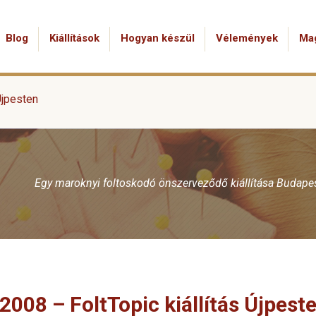
Blog
Kiállítások
Hogyan készül
Vélemények
Ma
Újpesten
Egy maroknyi foltoskodó önszerveződő kiállítása Budape
2008 – FoltTopic kiállítás Újpest