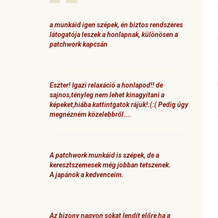
a munkáid igen szépek, én biztos rendszeres
látogatója leszek a honlapnak, különösen a
patchwork kapcsán
Eszter! Igazi relaxáció a honlapod!! de
sajnos,tényleg nem lehet kinagyítani a
képeket,hiába kattintgatok rájuk!:(:( Pedig úgy
megnézném közelebbről....
A patchwork munkáid is szépek, de a
keresztszemesek még jobban tetszenek.
A japánok a kedvenceim.
Az bizony nagyon sokat lendít előre,ha a