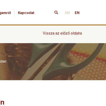
gamról
Kapcsolat
HU
EN
Vissza az előző oldalra
sten
en