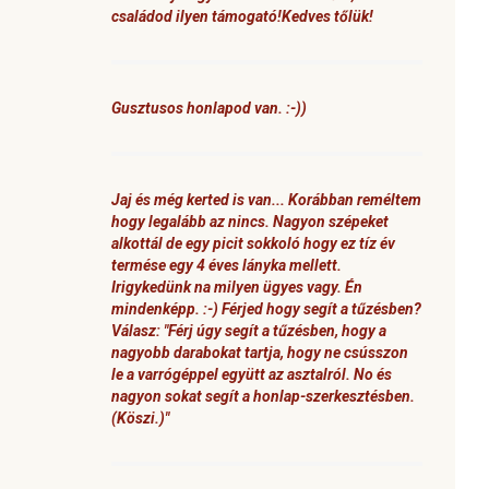
családod ilyen támogató!Kedves tőlük!
Gusztusos honlapod van. :-))
Jaj és még kerted is van... Korábban reméltem
hogy legalább az nincs. Nagyon szépeket
alkottál de egy picit sokkoló hogy ez tíz év
termése egy 4 éves lányka mellett.
Irigykedünk na milyen ügyes vagy. Én
mindenképp. :-) Férjed hogy segít a tűzésben?
Válasz: "Férj úgy segít a tűzésben, hogy a
nagyobb darabokat tartja, hogy ne csússzon
le a varrógéppel együtt az asztalról. No és
nagyon sokat segít a honlap-szerkesztésben.
(Köszi.)"