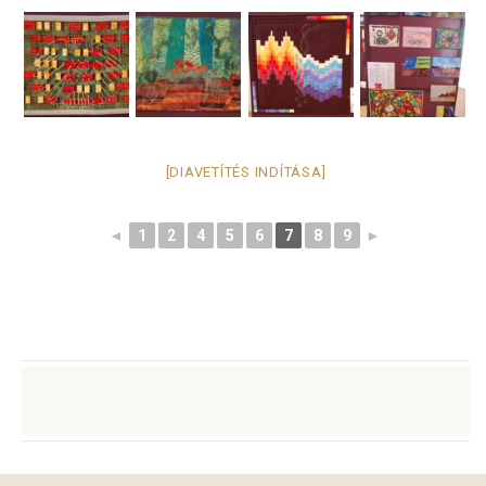
[DIAVETÍTÉS INDÍTÁSA]
◄
1
2
4
5
6
7
8
9
►