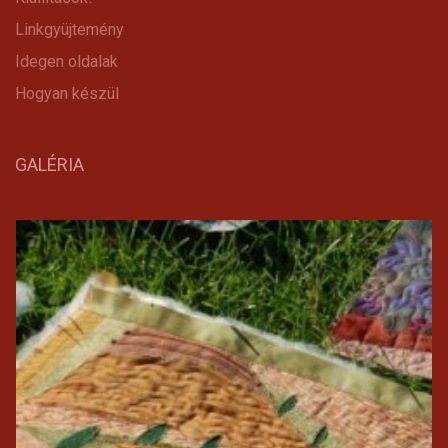
Linkgyüjtemény
Idegen oldalak
Hogyan készül
GALÉRIA