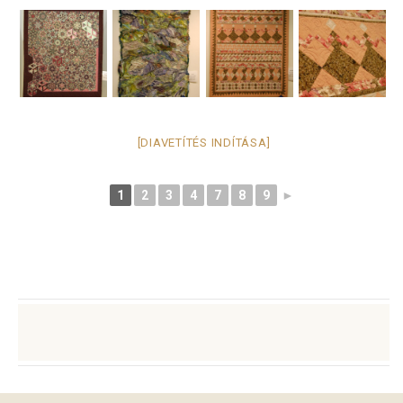
[DIAVETÍTÉS INDÍTÁSA]
1
2
3
4
7
8
9
►