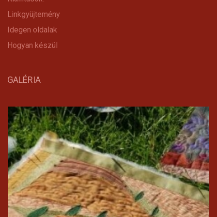
Linkgyüjtemény
Idegen oldalak
Hogyan készül
GALÉRIA