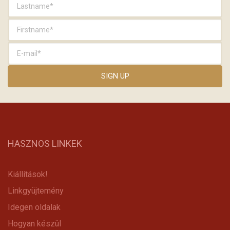
HASZNOS LINKEK
Kiállítások!
Linkgyüjtemény
Idegen oldalak
Hogyan készül