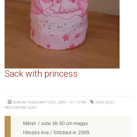
Sack with princess
SUNDAY FEBRUARY 15TH, 2009 – 07:19 PM
2009
QUILT -
PATCHWORK
QUILT
Méret: / size: kb 60 cm magas
Hímzés éve / Stitched in: 2009.