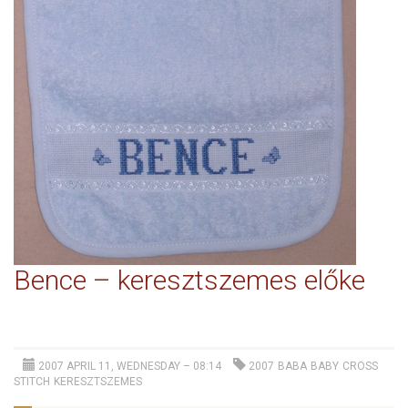
Bence – keresztszemes előke
2007 APRIL 11, WEDNESDAY – 08:14
2007
BABA
BABY
CROSS
STITCH
KERESZTSZEMES