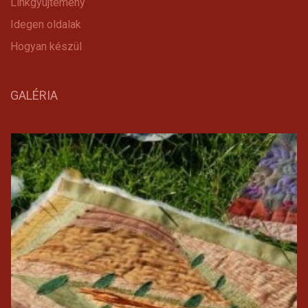
Linkgyüjtemény
Idegen oldalak
Hogyan készül
GALÉRIA