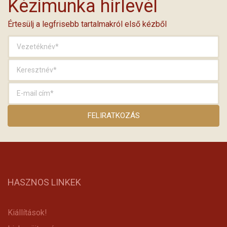
Kézimunka hírlevél
Értesülj a legfrisebb tartalmakról első kézből
HASZNOS LINKEK
Kiállítások!