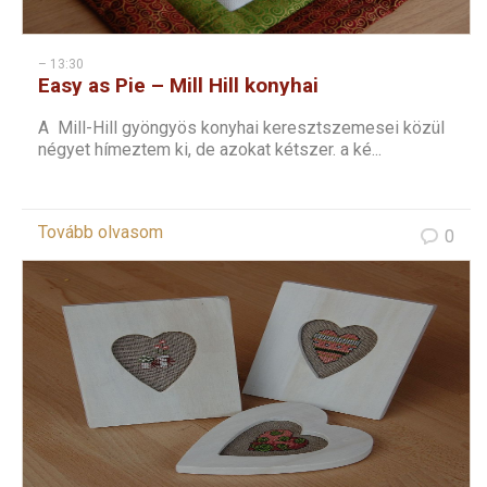
– 13:30
Easy as Pie – Mill Hill konyhai
keresztszemes – 2
A Mill-Hill gyöngyös konyhai keresztszemesei közül
négyet hímeztem ki, de azokat kétszer. a ké...
Tovább olvasom
0