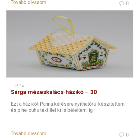
Tovább olvasom
0
– 16:04
Sárga mézeskalács-házikó – 3D
keresztszemes karácsonyi dísz
Ezt a házikót Panna kérésére nyithatóra készítettem,
és pihe-puha textillel ki is béleltem, íg...
Tovább olvasom
0