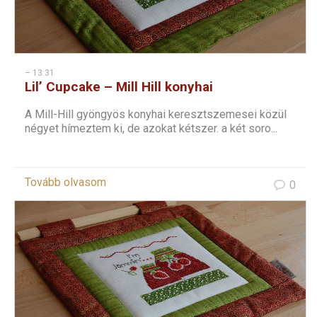
– 13:31
Lil’ Cupcake – Mill Hill konyhai
keresztszemes – 2
A Mill-Hill gyöngyös konyhai keresztszemesei közül
négyet hímeztem ki, de azokat kétszer. a két soro...
Tovább olvasom
0