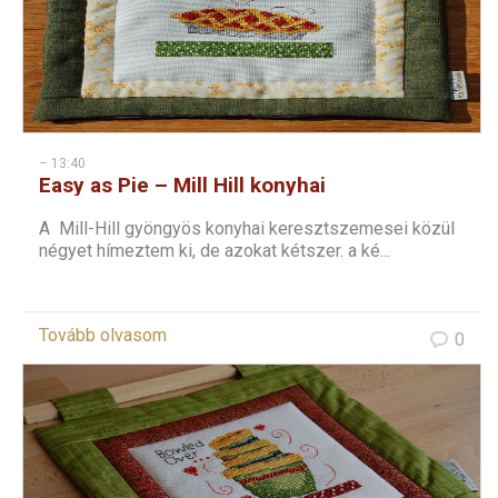
– 13:40
Easy as Pie – Mill Hill konyhai
keresztszemes – 1
A Mill-Hill gyöngyös konyhai keresztszemesei közül
négyet hímeztem ki, de azokat kétszer. a ké...
Tovább olvasom
0