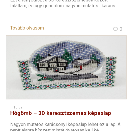
találtam, és úgy gondolom, nagyon mutatós karács...
Tovább olvasom
0
– 18:59
Hógömb – 3D keresztszemes képeslap
Nagyon mutatós karácsonyi képeslap lehet ez a lap. A
papír alapra hímzett mintát óvatosan kell ké...