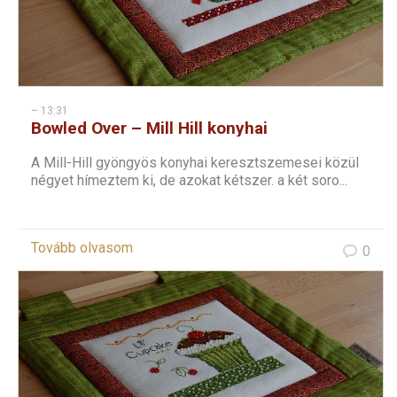
– 13:31
Bowled Over – Mill Hill konyhai
keresztszemes – 2
A Mill-Hill gyöngyös konyhai keresztszemesei közül
négyet hímeztem ki, de azokat kétszer. a két soro...
Tovább olvasom
0