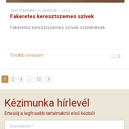
2009 FEBRUARY 16, MONDAY – 14:12
Fakeretes keresztszemes szívek
Fakeretes keresztszemes szívek óvónéniknek.
Tovább olvasom
0
1
2
3
…
12
Kézimunka hírlevél
Értesülj a legfrisebb tartalmakról első kézből