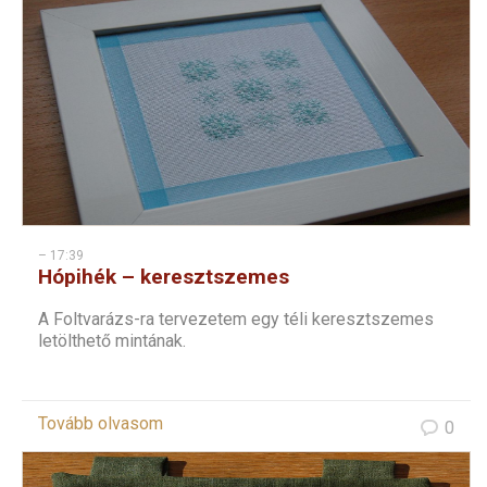
– 17:39
Hópihék – keresztszemes
A Foltvarázs-ra tervezetem egy téli keresztszemes
letölthető mintának.
Tovább olvasom
0