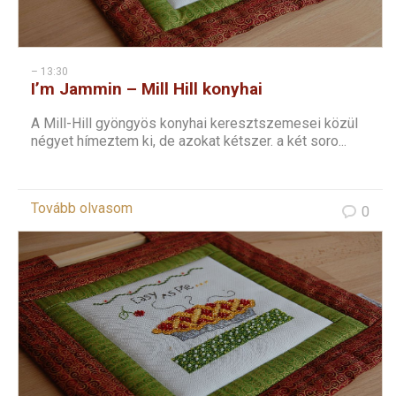
– 13:30
I’m Jammin – Mill Hill konyhai
keresztszemes – 2
A Mill-Hill gyöngyös konyhai keresztszemesei közül
négyet hímeztem ki, de azokat kétszer. a két soro...
Tovább olvasom
0