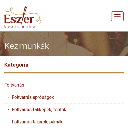
Men
Kézimunkák
Kategória
Foltvarrás
- Foltvarrás apróságok
- Foltvarrás faliképek, terítők
- Foltvarrás takarók, párnák