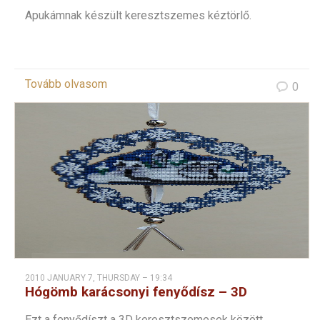
Apukámnak készült keresztszemes kéztörlő.
Tovább olvasom
0
2010 JANUARY 7, THURSDAY – 19:34
Hógömb karácsonyi fenyődísz – 3D
keresztszemes
Ezt a fenyődíszt a 3D keresztszemesek között