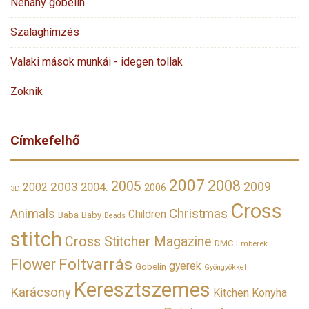
Néhány gobelin
Szalaghímzés
Valaki mások munkái - idegen tollak
Zoknik
Címkefelhő
2007
2008
2005
2009
2003
2002
2004.
2006
3D
Cross
Christmas
Animals
Children
Baba
Baby
Beads
stitch
Cross Stitcher Magazine
DMC
Emberek
Foltvarrás
Flower
gyerek
Gobelin
Gyöngyökkel
Keresztszemes
Karácsony
Kitchen
Konyha