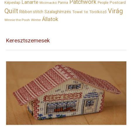
Patchwork
Lanarte
Képeslap
Panna
Postcard
Micimackó
People
Quilt
Virág
Ribbon stitch
Szalaghímzés
Towel
Törölköző
Tél
Állatok
Winnie the Pooh
Winter
Keresztszemesek