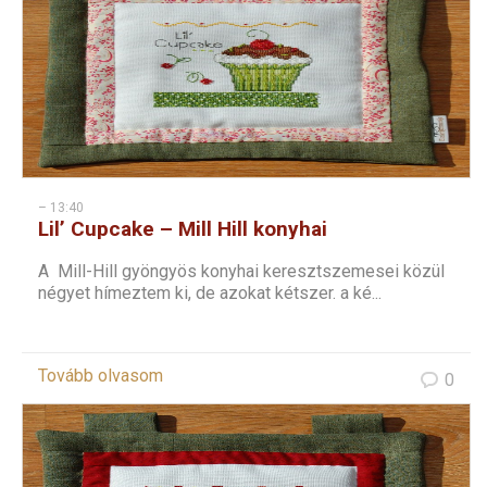
– 13:40
Lil’ Cupcake – Mill Hill konyhai
keresztszemes – 1
A Mill-Hill gyöngyös konyhai keresztszemesei közül
négyet hímeztem ki, de azokat kétszer. a ké...
Tovább olvasom
0