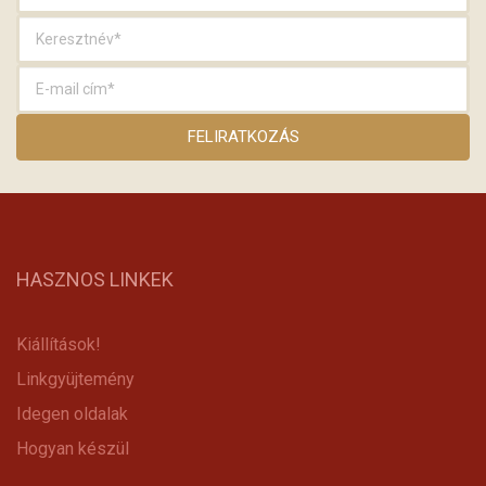
HASZNOS LINKEK
Kiállítások!
Linkgyüjtemény
Idegen oldalak
Hogyan készül