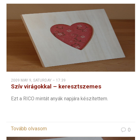
2009 MAY 9, SATURDAY – 17:39
Szív virágokkal – keresztszemes
Ezt a RICO mintát anyák napjára készítettem.
Tovább olvasom
0