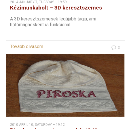
2014 JANUARY 7, TUESDAY – 19:59
Kézimunkabolt – 3D keresztszemes
hűtőmágnes
A 3D keresztszemesek legújabb tagja, ami
hűtőmágnesként is funkcionál.
Tovább olvasom
0
2010 APRIL 10, SATURDAY – 19:12