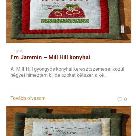
– 13:40
I’m Jammin – Mill Hill konyhai
keresztszemes – 1
A Mill-Hill gyöngyös konyhai keresztszemesei közül
négyet hímeztem ki, de azokat kétszer. a ké...
Tovább olvasom
0