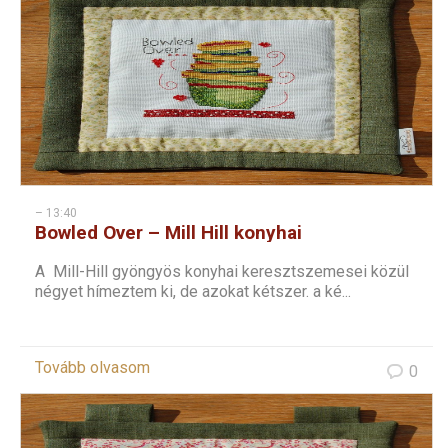
– 13:40
Bowled Over – Mill Hill konyhai
keresztszemes – 1
A Mill-Hill gyöngyös konyhai keresztszemesei közül
négyet hímeztem ki, de azokat kétszer. a ké...
Tovább olvasom
0