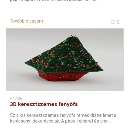
Tovább olvasom
0
– 17:56
3D keresztszemes fenyőfa
Ez a kis keresztszemes fenyőfa remek dísze lehet a
karácsonyi dekorációnak. A piros-fehérrel és aran...