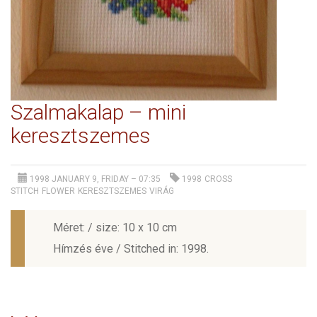
Szalmakalap – mini
keresztszemes
1998 JANUARY 9, FRIDAY – 07:35
1998
CROSS
STITCH
FLOWER
KERESZTSZEMES
VIRÁG
Méret: / size: 10 x 10 cm
Hímzés éve / Stitched in: 1998.