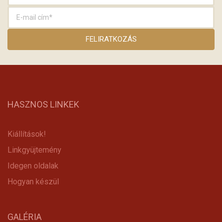
HASZNOS LINKEK
Kiállítások!
Linkgyüjtemény
Idegen oldalak
Hogyan készül
GALÉRIA