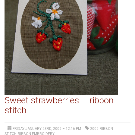
Sweet strawberries – ribbon
stitch
FRIDAY JANUARY 23RD, 2009 – 12:16 PM
2009
RIBBON
STITCH
RIBBON EMBROIDERY