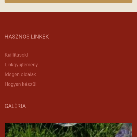
HASZNOS LINKEK
Kiállítások!
Linkgyüjtemény
Idegen oldalak
Hogyan készül
GALÉRIA