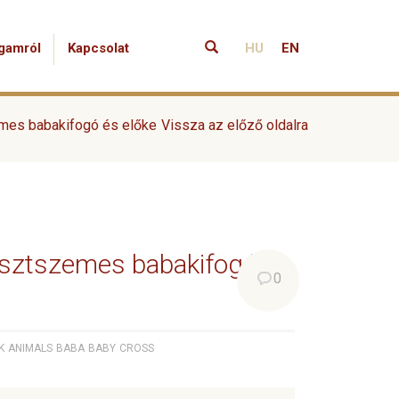
gamról
Kapcsolat
HU
EN
mes babakifogó és előke
Vissza az előző oldalra
esztszemes babakifogó és
0
K
ANIMALS
BABA
BABY
CROSS