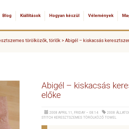
Blog
Kiállítások
Hogyan készül
Vélemények
Ma
sztszemes törölközők, törlők
>
Abigél – kiskacsás keresztsze
Abigél – kiskacsás ker
előke
2008 APRIL 11, FRIDAY – 08:14
2008
ÁLLATO
STITCH
KERESZTSZEMES
TÖRÖLKÖZŐ
TOWEL