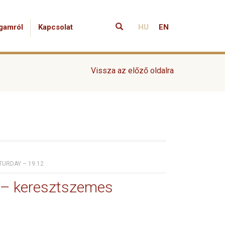
gamról
Kapcsolat
HU
EN
Vissza az előző oldalra
ATURDAY – 19:12
 – keresztszemes
ő