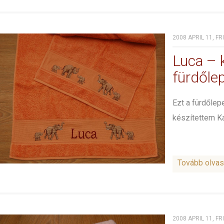
2008 APRIL 11, FR
Luca – 
fürdőle
Ezt a fürdőle
készítettem K
Tovább olva
2008 APRIL 11, FR