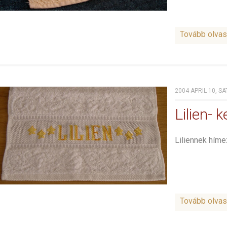
Tovább olva
2004 APRIL 10, S
Lilien-
Liliennek hím
Tovább olva