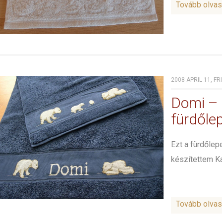
Tovább olva
2008 APRIL 11, FR
Domi –
fürdőle
Ezt a fürdőle
készítettem K
Tovább olva