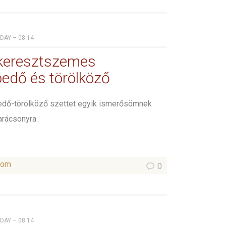
IDAY – 08:14
keresztszemes
pedő és törölköző
pedő-törölköző szettet egyik ismerősömnek
arácsonyra.
som
0
IDAY – 08:14