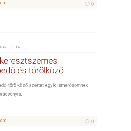
som
0
IDAY – 08:14
 keresztszemes
pedő és törölköző
pedő-törölköző szettet egyik ismerősömnek
arácsonyra.
som
0