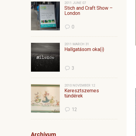
2011 JUNE 07
Stich and Craft Show –
London
0
2011 MARCH 31
Hallgatásom oka(i)
3
2010 NOVEMBER 12
Keresztszemes
tündérek
12
Archívum