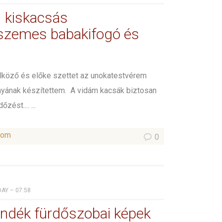
– kiskacsás
szemes babakifogó és
ölköző és előke szettet az unokatestvérem
ányának készítettem. A vidám kacsák biztosan
zést.... ...
som
0
AY – 07:58
ndék fürdőszobai képek