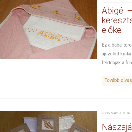
Abigél 
kereszt
előke
Ez a baba-tör
újszülött kisl
feldobják a fürdő
Tovább olva
2005 MAY 9, MOND
Nászajá