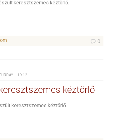
szült keresztszemes kéztörlő.
som
0
ATURDAY – 19:12
keresztszemes kéztörlő
zült keresztszemes kéztörlő.