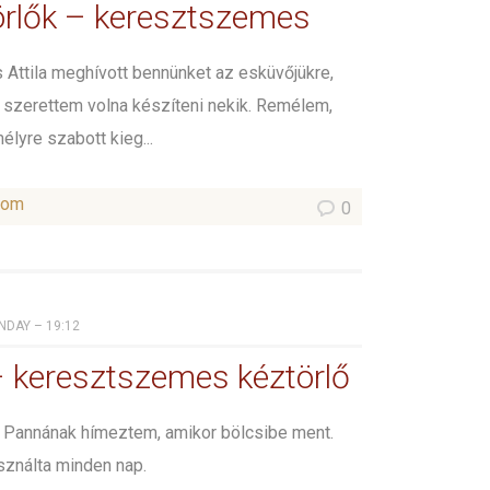
örlők – keresztszemes
 Attila meghívott bennünket az esküvőjükre,
 szerettem volna készíteni nekik. Remélem,
élyre szabott kieg...
som
0
UNDAY – 19:12
 keresztszemes kéztörlő
t Pannának hímeztem, amikor bölcsibe ment.
sználta minden nap.