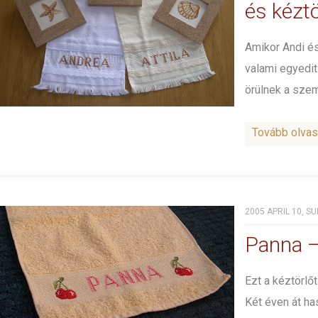
és kézt
Amikor Andi és
valami egyedit
örülnek a szem
Tovább olva
2005 APRIL 10, S
Panna –
Ezt a kéztörlő
Két éven át ha