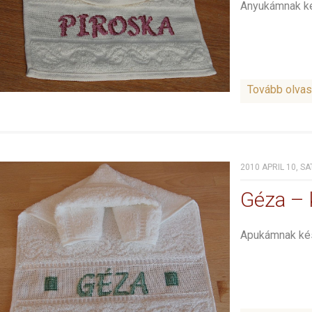
Anyukámnak ké
Tovább olva
2010 APRIL 10, S
Géza – 
Apukámnak kés