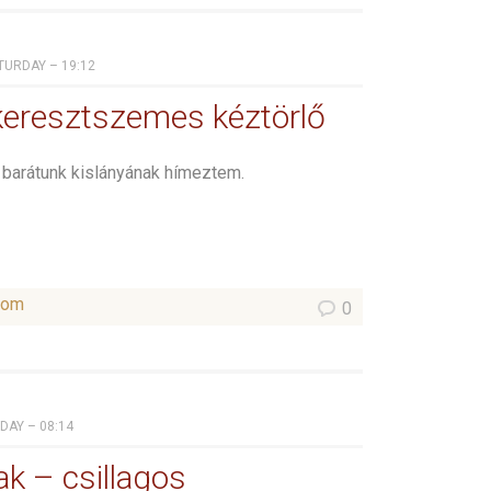
ATURDAY – 19:12
keresztszemes kéztörlő
k barátunk kislányának hímeztem.
som
0
IDAY – 08:14
k – csillagos