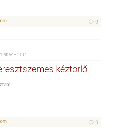
som
0
ATURDAY – 19:12
 keresztszemes kéztörlő
eztem.
som
0