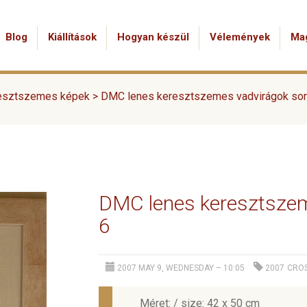
Blog
Kiállítások
Hogyan készül
Vélemények
Ma
esztszemes képek
>
DMC lenes keresztszemes vadvirágok sor
DMC lenes keresztszem
6
2007 MAY 9, WEDNESDAY – 10:05
2007
CROS
Méret: / size: 42 x 50 cm