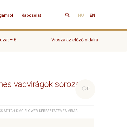
gamról
Kapcsolat
HU
EN
ozat – 6
Vissza az előző oldalra
es vadvirágok sorozat –
0
S STITCH
DMC
FLOWER
KERESZTSZEMES
VIRÁG