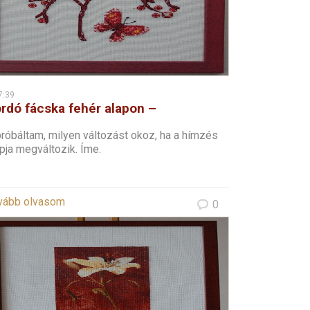
7:39
rdó fácska fehér alapon –
resztszemes
róbáltam, milyen változást okoz, ha a hímzés
pja megváltozik. Íme.
vább olvasom
0