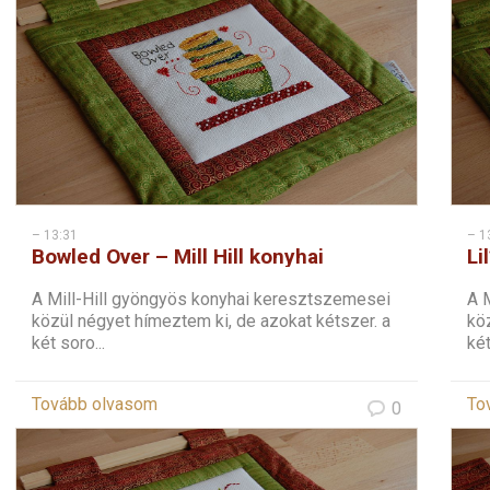
– 13:31
– 1
Bowled Over – Mill Hill konyhai
Li
keresztszemes – 2
ke
A Mill-Hill gyöngyös konyhai keresztszemesei
A 
közül négyet hímeztem ki, de azokat kétszer. a
köz
két soro...
két
Tovább olvasom
To
0