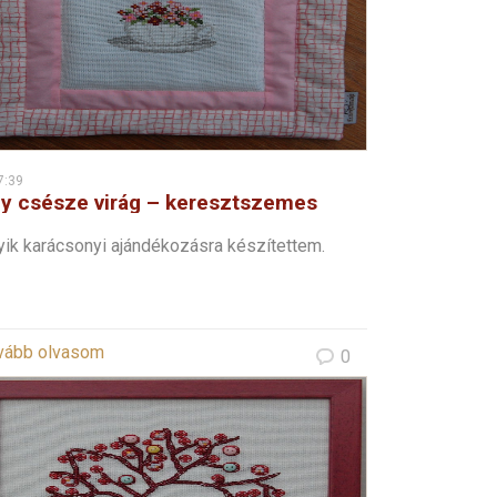
7:39
y csésze virág – keresztszemes
yik karácsonyi ajándékozásra készítettem.
vább olvasom
0