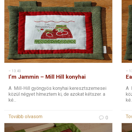
– 13:40
– 1
I’m Jammin – Mill Hill konyhai
Ea
keresztszemes – 1
ke
A Mill-Hill gyöngyös konyhai keresztszemesei
A 
közül négyet hímeztem ki, de azokat kétszer. a
köz
ké...
ké..
Tovább olvasom
To
0