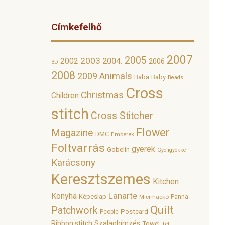
Címkefelhő
2007
2005
2003
2002
2004.
2006
3D
2008
2009
Animals
Baba
Baby
Beads
Cross
Christmas
Children
stitch
Cross Stitcher
Flower
Magazine
DMC
Emberek
Foltvarrás
gyerek
Gobelin
Gyöngyökkel
Karácsony
Keresztszemes
Kitchen
Lanarte
Konyha
Képeslap
Panna
Micimackó
Quilt
Patchwork
Postcard
People
Ribbon stitch
Szalaghímzés
Towel
Tél