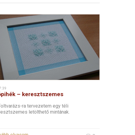
7:39
pihék – keresztszemes
oltvarázs-ra tervezetem egy téli
resztszemes letölthető mintának.
vább olvasom