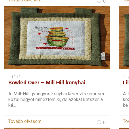
0
– 13:40
– 1
Bowled Over – Mill Hill konyhai
Li
keresztszemes – 1
ke
A Mill-Hill gyöngyös konyhai keresztszemesei
A 
közül négyet hímeztem ki, de azokat kétszer. a
köz
ké...
ké..
Tovább olvasom
To
0