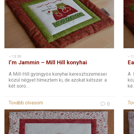
– 13:30
– 1
I’m Jammin – Mill Hill konyhai
Ea
keresztszemes – 2
ke
A Mill-Hill gyöngyös konyhai keresztszemesei
A 
közül négyet hímeztem ki, de azokat kétszer. a
köz
két soro...
ké..
Tovább olvasom
To
0