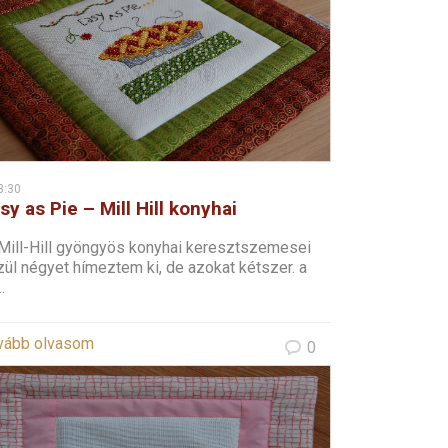
3:30
sy as Pie – Mill Hill konyhai
resztszemes – 2
Mill-Hill gyöngyös konyhai keresztszemesei
ül négyet hímeztem ki, de azokat kétszer. a
.
vább olvasom
0