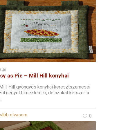
3:40
sy as Pie – Mill Hill konyhai
resztszemes – 1
Mill-Hill gyöngyös konyhai keresztszemesei
ül négyet hímeztem ki, de azokat kétszer. a
.
vább olvasom
0