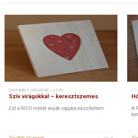
2009 MAY 9, SATURDAY – 17:39
– 1
Szív virágokkal – keresztszemes
Hó
Ezt a RICO mintát anyák napjára készítettem.
A F
ke
Tovább olvasom
To