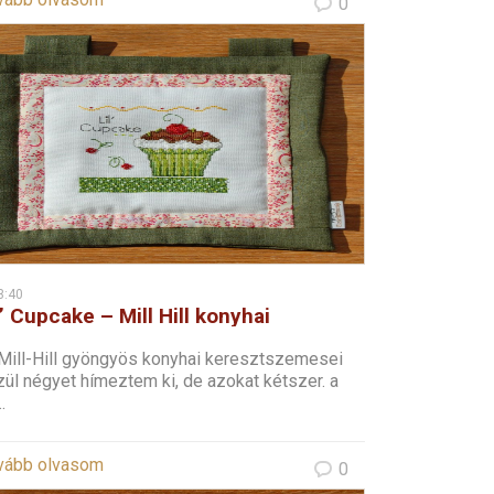
0
3:40
l’ Cupcake – Mill Hill konyhai
resztszemes – 1
Mill-Hill gyöngyös konyhai keresztszemesei
ül négyet hímeztem ki, de azokat kétszer. a
.
vább olvasom
0