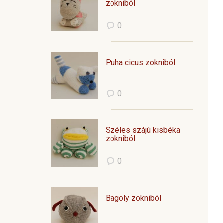
zokniból
0
Puha cicus zokniból
0
Széles szájú kisbéka
zokniból
0
Bagoly zokniból