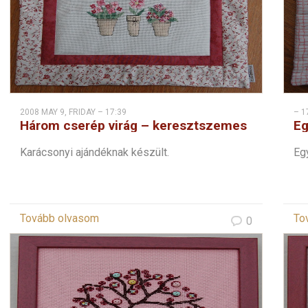
2008 MAY 9, FRIDAY – 17:39
– 1
Három cserép virág – keresztszemes
Eg
Karácsonyi ajándéknak készült.
Eg
Tovább olvasom
To
0