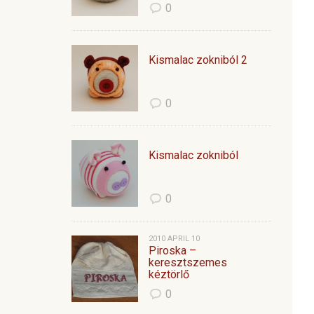
0
Kismalac zokniból 2
0
Kismalac zokniból
0
2010 APRIL 10
Piroska –
keresztszemes
kéztörlő
0