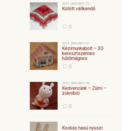
2015 JANUARY 23
Kötött vállkendő
0
2014 JANUARY 07
Kézimunkabolt – 3D
keresztszemes
hűtőmágnes
0
2012 JANUARY 08
Kedvencünk – Zümi –
zokniból
0
Kockás hasú nyuszi