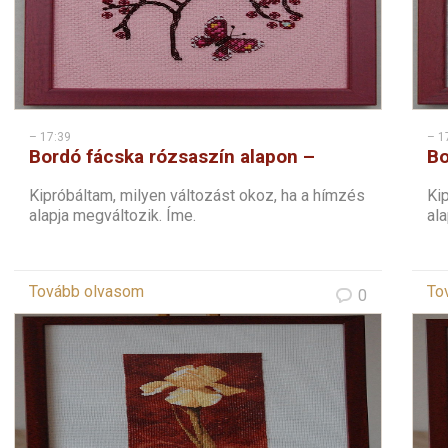
– 17:39
– 1
Bordó fácska rózsaszín alapon –
Bo
keresztszemes
ke
Kipróbáltam, milyen változást okoz, ha a hímzés
Kip
alapja megváltozik. Íme.
ala
Tovább olvasom
To
0