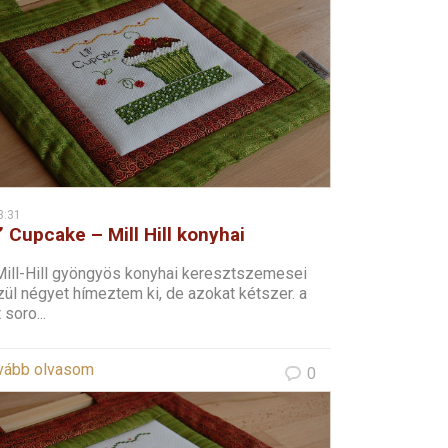
3:31
l’ Cupcake – Mill Hill konyhai
resztszemes – 2
Mill-Hill gyöngyös konyhai keresztszemesei
ül négyet hímeztem ki, de azokat kétszer. a
 soro...
vább olvasom
0