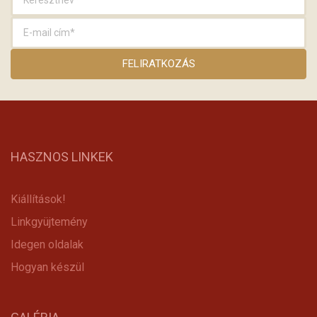
HASZNOS LINKEK
Kiállítások!
Linkgyüjtemény
Idegen oldalak
Hogyan készül