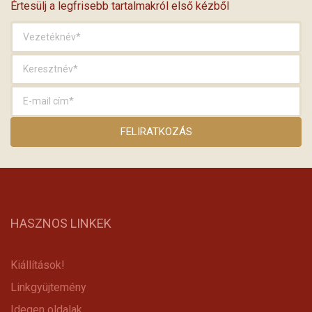
Értesülj a legfrisebb tartalmakról első kézből
HASZNOS LINKEK
Kiállítások!
Linkgyüjtemény
Idegen oldalak