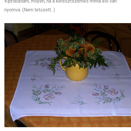
Kipróbáltam, milyen, ha a keresztszemes minta elő van
nyomva. (Nem tetszett...)