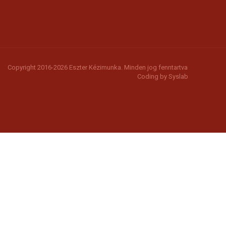
Copyright 2016-2026 Eszter Kézimunka. Minden jog fenntartva
Coding by
Syslab