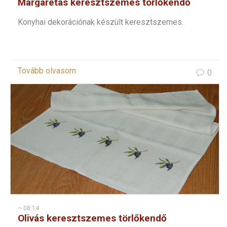
Margarétás keresztszemes törlőkendő
Konyhai dekorációnak készült keresztszemes.
Tovább olvasom
0
– 08:14
Olivás keresztszemes törlőkendő