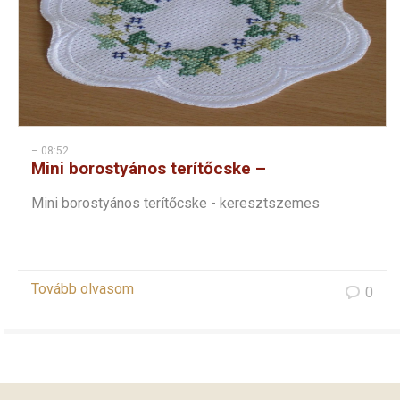
– 08:52
Mini borostyános terítőcske –
keresztszemes
Mini borostyános terítőcske - keresztszemes
Tovább olvasom
0