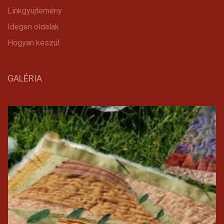
Linkgyüjtemény
Idegen oldalak
Hogyan készül
GALÉRIA