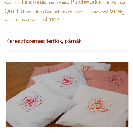
Patchwork
Lanarte
Képeslap
Panna
Postcard
Micimackó
People
Quilt
Virág
Ribbon stitch
Szalaghímzés
Towel
Törölköző
Tél
Állatok
Winnie the Pooh
Winter
Keresztszemes terítők, párnák