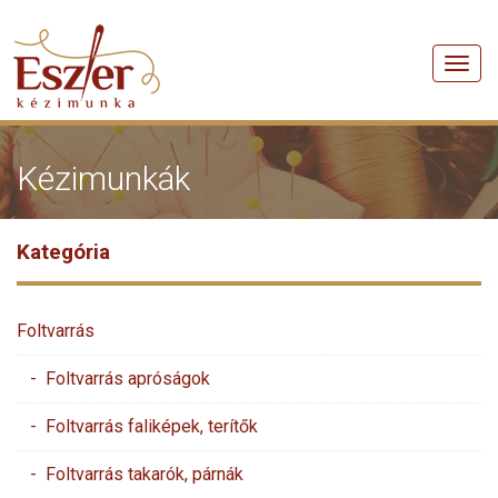
Men
Kézimunkák
Kategória
Foltvarrás
- Foltvarrás apróságok
- Foltvarrás faliképek, terítők
- Foltvarrás takarók, párnák