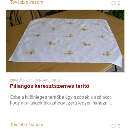
Tovább olvasom
0
2004 APRIL 11, SUNDAY – 08:52
Pillangós keresztszemes terítő
Ebbe a különleges terítőbe úgy szőtték a szálakat,
hogy a pillangók alakját egyszerű legyen hímezni....
Tovább olvasom
0