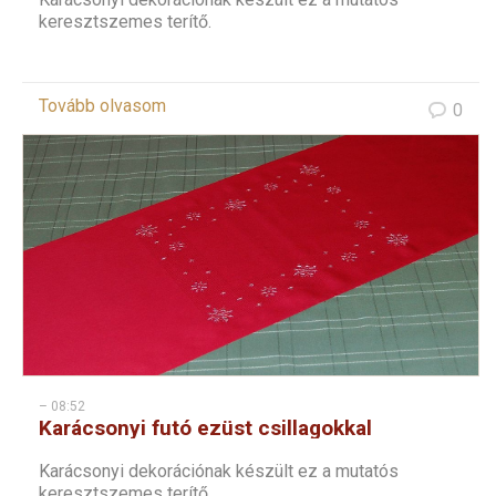
keresztszemes terítő.
Tovább olvasom
0
– 08:52
Karácsonyi futó ezüst csillagokkal
Karácsonyi dekorációnak készült ez a mutatós
keresztszemes terítő.