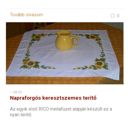
Tovább olvasom
0
– 08:52
Napraforgós keresztszemes terítő
Az egyik első RICO mintafüzet alapján készült ez a
nyári terítő.