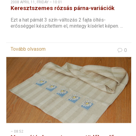
2008 APRIL 11, FRIDAY – 10:01
Keresztszemes rózsás párna-variációk
Ezt a hat párnát 3 szín-változás 2 fajta öltés-
erősséggel készítettem el, mintegy kísérlet képen. ...
Tovább olvasom
0
– 08:52