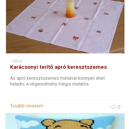
– 08:52
Karácsonyi terítő apró keresztszemes
mintákkal
Az apró keresztszemes mintával könnyen ehet
haladni, a végeredmény mégis mutatós.
Tovább olvasom
0