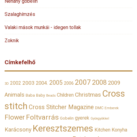
Néhány gobelin
Szalaghímzés
Valaki mások munkái - idegen tollak
Zoknik
Címkefelhő
2007
2008
2005
2009
2003
2002
2004.
2006
3D
Cross
Christmas
Animals
Children
Baba
Baby
Beads
stitch
Cross Stitcher Magazine
DMC
Emberek
Foltvarrás
Flower
gyerek
Gobelin
Gyöngyökkel
Keresztszemes
Karácsony
Kitchen
Konyha