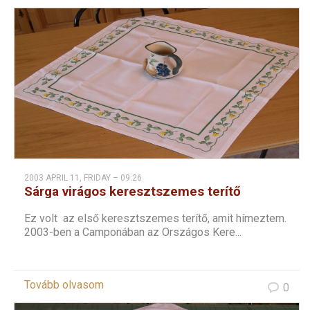
2003 APRIL 11, FRIDAY – 09:26
Sárga virágos keresztszemes terítő
Ez volt az első keresztszemes terítő, amit hímeztem.
2003-ben a Camponában az Országos Kere...
Tovább olvasom
0