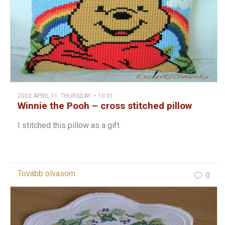
2002 APRIL 11, THURSDAY – 10:01
Winnie the Pooh – cross stitched pillow
I stitched this pillow as a gift.
Tovább olvasom
0