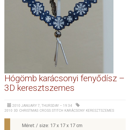
Hógömb karácsonyi fenyődísz –
3D keresztszemes
2010 JANUARY 7, THURSDAY – 19:34
2010
3D
CHRISTMAS
CROSS STITCH
KARÁCSONY
KERESZTSZEMES
Méret: / size: 17 x 17 x 17 cm