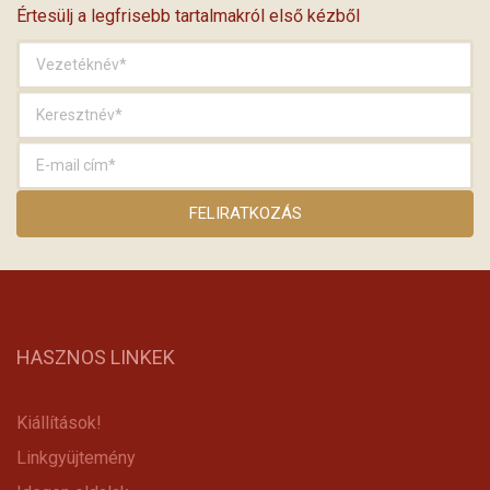
Értesülj a legfrisebb tartalmakról első kézből
HASZNOS LINKEK
Kiállítások!
Linkgyüjtemény